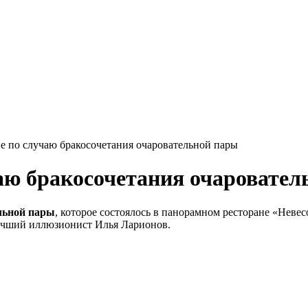
е по случаю бракосочетания очаровательной пары
аю бракосочетания очаровател
льной пары
, которое состоялось в панорамном ресторане «Невес
лучший иллюзионист Илья Ларионов.